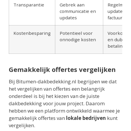
Transparantie
Gebrek aan
Regelmati
communicatie en
updates ov
updates
factuursta
Kostenbesparing
Potentieel voor
Voorkomt 
onnodige kosten
en dubbel
betalingen
Gemakkelijk offertes vergelijken
Bij Bitumen-dakbedekking.nl begrijpen we dat
het vergelijken van offertes een belangrijk
onderdeel is bij het kiezen van de juiste
dakbedekking voor jouw project. Daarom
hebben we een platform ontwikkeld waarmee je
gemakkelijk offertes van
lokale bedrijven
kunt
vergelijken.