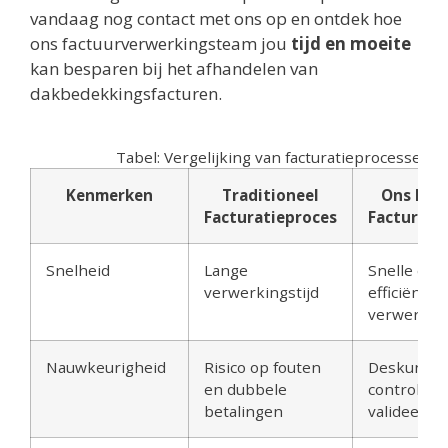
vandaag nog contact met ons op en ontdek hoe
ons factuurverwerkingsteam jou
tijd en moeite
kan besparen bij het afhandelen van
dakbedekkingsfacturen.
Tabel: Vergelijking van facturatieprocessen
Kenmerken
Traditioneel
Ons Effi
Facturatieproces
Facturati
Snelheid
Lange
Snelle en
verwerkingstijd
efficiënte
verwerkin
Nauwkeurigheid
Risico op fouten
Deskundig
en dubbele
controleer
betalingen
valideert f